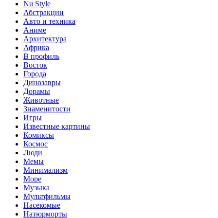
Nu Style
Абстракции
Авто и техника
Аниме
Архитектура
Африка
В профиль
Восток
Города
Динозавры
Дорамы
Животные
Знаменитости
Игры
Известные картины
Комиксы
Космос
Люди
Мемы
Минимализм
Море
Музыка
Мультфильмы
Насекомые
Натюрморты