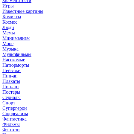
Знаменитости
Игры
Известные картины
Комиксы
Космос
Люди
Мемы
Минимализм
Море
Музыка
Мультфильмы
Насекомые
Натюрморты
Пейзажи
Пин-ап
Плакаты
Поп-арт
Постеры
Сериалы
Спорт
Супергерои
Сюрреализм
Фантастика
Фильмы
Фэнтези