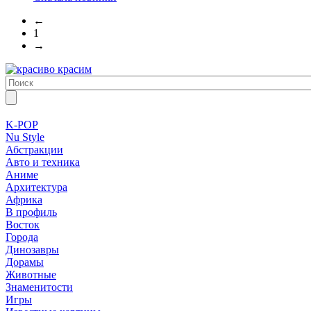
←
1
→
K-POP
Nu Style
Абстракции
Авто и техника
Аниме
Архитектура
Африка
В профиль
Восток
Города
Динозавры
Дорамы
Животные
Знаменитости
Игры