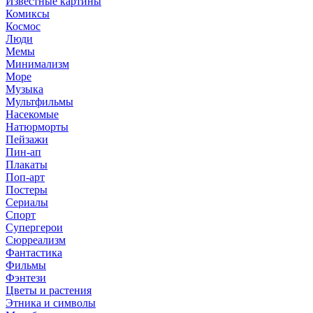
Известные картины
Комиксы
Космос
Люди
Мемы
Минимализм
Море
Музыка
Мультфильмы
Насекомые
Натюрморты
Пейзажи
Пин-ап
Плакаты
Поп-арт
Постеры
Сериалы
Спорт
Супергерои
Сюрреализм
Фантастика
Фильмы
Фэнтези
Цветы и растения
Этника и символы