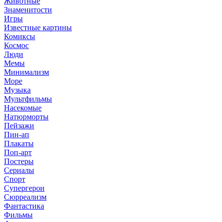
Животные
Знаменитости
Игры
Известные картины
Комиксы
Космос
Люди
Мемы
Минимализм
Море
Музыка
Мультфильмы
Насекомые
Натюрморты
Пейзажи
Пин-ап
Плакаты
Поп-арт
Постеры
Сериалы
Спорт
Супергерои
Сюрреализм
Фантастика
Фильмы