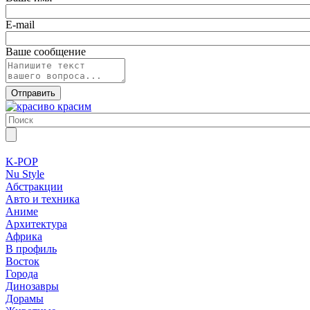
E-mail
Ваше сообщение
K-POP
Nu Style
Абстракции
Авто и техника
Аниме
Архитектура
Африка
В профиль
Восток
Города
Динозавры
Дорамы