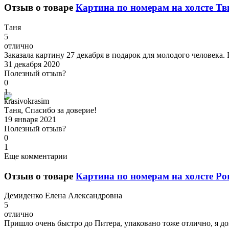
Отзыв о товаре
Картина по номерам на холсте Тви
Т
аня
5
отлично
Заказала картину 27 декабря в подарок для молодого человека.
31 декабря 2020
Полезный отзыв?
0
1
k
rasivokrasim
Таня, Спасибо за доверие!
19 января 2021
Полезный отзыв?
0
1
Еще комментарии
Отзыв о товаре
Картина по номерам на холсте Por
Д
емиденко Елена Александровна
5
отлично
Пришло очень быстро до Питера, упаковано тоже отлично, я дов