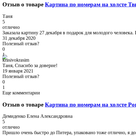
Отзыв о товаре
Картина по номерам на холсте Тви
Т
аня
5
отлично
Заказала картину 27 декабря в подарок для молодого человека.
31 декабря 2020
Полезный отзыв?
0
1
k
rasivokrasim
Таня, Спасибо за доверие!
19 января 2021
Полезный отзыв?
0
1
Еще комментарии
Отзыв о товаре
Картина по номерам на холсте Por
Д
емиденко Елена Александровна
5
отлично
Пришло очень быстро до Питера, упаковано тоже отлично, я дов