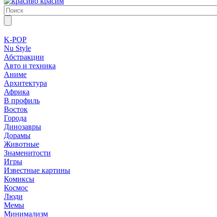
K-POP
Nu Style
Абстракции
Авто и техника
Аниме
Архитектура
Африка
В профиль
Восток
Города
Динозавры
Дорамы
Животные
Знаменитости
Игры
Известные картины
Комиксы
Космос
Люди
Мемы
Минимализм